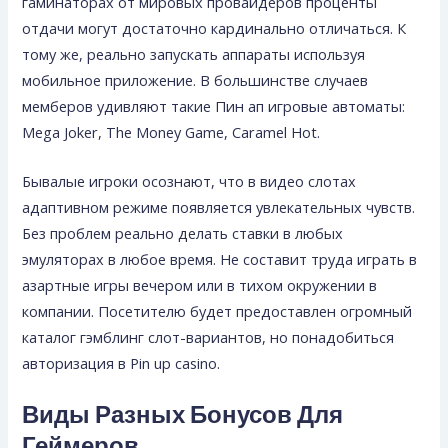
гаминаторах от мировых провайдеров проценты
отдачи могут достаточно кардинально отличаться. К
тому же, реально запускать аппараты используя
мобильное приложение. В большинстве случаев
мемберов удивляют такие Пин ап игровые автоматы:
Mega Joker, The Money Game, Caramel Hot.
Бывалые игроки осознают, что в видео слотах
адаптивном режиме появляется увлекательных чувств.
Без проблем реально делать ставки в любых
эмуляторах в любое время. Не составит труда играть в
азартные игры вечером или в тихом окружении в
компании. Посетителю будет предоставлен огромный
каталог гэмблинг слот-вариантов, но понадобиться
авторизация в Pin up casino.
Виды Разных Бонусов Для
Геймеров