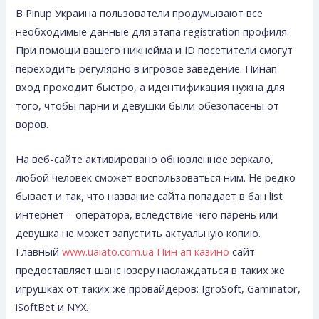
В Pinup Украина пользователи продумывают все
необходимые данные для этапа registration профиля.
При помощи вашего никнейма и ID посетители смогут
переходить регулярно в игровое заведение. Пинап
вход проходит быстро, а идентификация нужна для
того, чтобы парни и девушки были обезопасены от
воров.
На веб-сайте активировано обновленное зеркало,
любой человек сможет воспользоваться ним. Не редко
бывает и так, что название сайта попадает в бан list
интернет – оператора, вследствие чего парень или
девушка не может запустить актуальную копию.
Главный
www.uaiato.com.ua Пин ап казино
сайт
предоставляет шанс юзеру наслаждаться в таких же
игрушках от таких же провайдеров: IgroSoft, Gaminator,
iSoftBet и NYX.