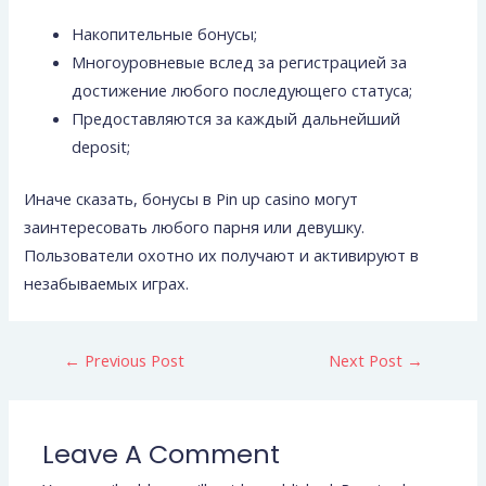
Накопительные бонусы;
Многоуровневые вслед за регистрацией за
достижение любого последующего статуса;
Предоставляются за каждый дальнейший
deposit;
Иначе сказать, бонусы в Pin up casino могут
заинтересовать любого парня или девушку.
Пользователи охотно их получают и активируют в
незабываемых играх.
←
Previous Post
Next Post
→
Leave A Comment