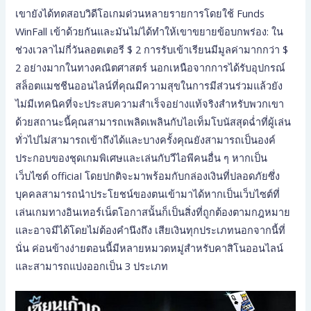
เขายังได้ทดสอบวิดีโอเกมด่วนหลายรายการโดยใช้ Funds
WinFall เข้าด้วยกันและมันไม่ได้ทำให้เขาขยายข้อบกพร่อง: ใน
ช่วงเวลาไม่กี่วันลอตเตอรี $ 2 การรับเข้าเรียนมีมูลค่ามากกว่า $
2 อย่างมากในทางคณิตศาสตร์ นอกเหนือจากการได้รับอุปกรณ์
สล็อตแมชชีนออนไลน์ที่คุณมีความสุขในการมีส่วนร่วมแล้วยัง
ไม่มีเทคนิคที่จะประสบความสำเร็จอย่างแท้จริงสำหรับพวกเขา
ด้วยสถานะนี้คุณสามารถเพลิดเพลินกับไอเท็มโบนัสสุดฉ่ำที่ผู้เล่น
ทั่วไปไม่สามารถเข้าถึงได้และบางครั้งคุณยังสามารถเป็นองค์
ประกอบของชุดเกมพิเศษและเล่นกับวีไอพีคนอื่น ๆ หากเป็น
เว็บไซต์ officiaI โดยปกติจะมาพร้อมกับกล่องเงินที่ปลอดภัยซึ่ง
บุคคลสามารถนำประโยชน์ของตนเข้ามาได้หากเป็นเว็บไซต์ที่
เล่นเกมทางอินเทอร์เน็ตโอกาสนั้นก็เป็นสิ่งที่ถูกต้องตามกฎหมาย
และอาจมีได้โดยไม่ต้องคำนึงถึง เสียเงินทุกประเภทนอกจากนี้ที่
นั่น ค่อนข้างง่ายตอนนี้มีหลายหมวดหมู่สำหรับคาสิโนออนไลน์
และสามารถแบ่งออกเป็น 3 ประเภท