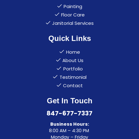
Painting
Floor Care
Janitorial Services
Quick Links
Home
About Us
Portfolio
Testimonial
Contact
Get In Touch
847-677-7337
Business Hours:
8:00 AM – 4:30 PM
Monday – Friday