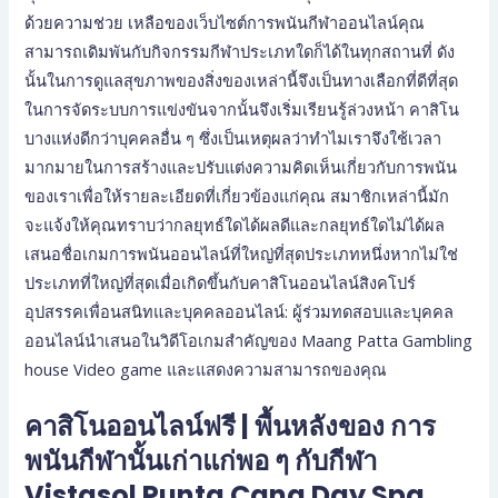
ด้วยความช่วย
เหลือของเว็บไซต์การพนันกีฬาออนไลน์คุณ
สามารถเดิมพันกับกิจกรรมกีฬาประเภทใดก็ได้ในทุกสถานที่ ดัง
นั้นในการดูแลสุขภาพของสิ่งของเหล่านี้จึงเป็นทางเลือกที่ดีที่สุด
ในการจัดระบบการแข่งขันจากนั้นจึงเริ่มเรียนรู้ล่วงหน้า คาสิโน
บางแห่งดีกว่าบุคคลอื่น ๆ ซึ่งเป็นเหตุผลว่าทำไมเราจึงใช้เวลา
มากมายในการสร้างและปรับแต่งความคิดเห็นเกี่ยวกับการพนัน
ของเราเพื่อให้รายละเอียดที่เกี่ยวข้องแก่คุณ สมาชิกเหล่านี้มัก
จะแจ้งให้คุณทราบว่ากลยุทธ์ใดได้ผลดีและกลยุทธ์ใดไม่ได้ผล
เสนอชื่อเกมการพนันออนไลน์ที่ใหญ่ที่สุดประเภทหนึ่งหากไม่ใช่
ประเภทที่ใหญ่ที่สุดเมื่อเกิดขึ้นกับคาสิโนออนไลน์สิงคโปร์
อุปสรรคเพื่อนสนิทและบุคคลออนไลน์: ผู้ร่วมทดสอบและบุคคล
ออนไลน์นำเสนอในวิดีโอเกมสำคัญของ Maang Patta Gambling
house Video game และแสดงความสามารถของคุณ
คาสิโนออนไลน์ฟรี | พื้นหลังของ การ
พนันกีฬานั้นเก่าแก่พอ ๆ กับกีฬา
Vistasol Punta Cana Day Spa